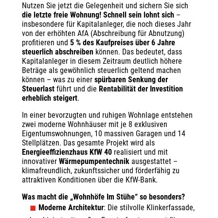
Nutzen Sie jetzt die Gelegenheit und sichern Sie sich
die letzte freie Wohnung!
Schnell sein lohnt sich
–
insbesondere für Kapitalanleger, die noch dieses Jahr
von der erhöhten AfA (Abschreibung für Abnutzung)
profitieren und
5 % des Kaufpreises über 6 Jahre
steuerlich abschreiben
können. Das bedeutet, dass
Kapitalanleger in diesem Zeitraum deutlich höhere
Beträge als gewöhnlich steuerlich geltend machen
können – was zu einer
spürbaren Senkung der
Steuerlast
führt und die
Rentabilität der Investition
erheblich steigert
.
In einer bevorzugten und ruhigen Wohnlage entstehen
zwei moderne Wohnhäuser mit je 8 exklusiven
Eigentumswohnungen, 10 massiven Garagen und 14
Stellplätzen. Das gesamte Projekt wird als
Energieeffizienzhaus KfW 40
realisiert und mit
innovativer
Wärmepumpentechnik
ausgestattet –
klimafreundlich, zukunftssicher und förderfähig zu
attraktiven Konditionen über die KfW-Bank.
Was macht die „Wohnhöfe Im Stühe“ so besonders?
Moderne Architektur
: Die stilvolle Klinkerfassade,